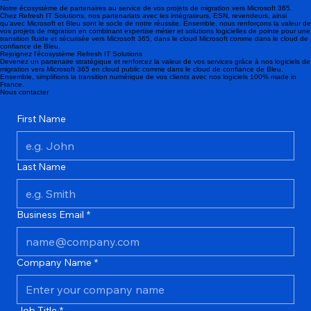
FR
ENG
Mentions légales
Notre écosystème de partenaires au service de vos projets de migration vers Microsoft 365.
Chez Refresh IT Solutions, nos partenariats avec les intégrateurs, ESN, revendeurs, ainsi
qu'avec Microsoft et Bleu sont le socle de notre réussite. Ensemble, nous renforçons la valeur de
vos projets de migration en combinant expertise métier et solutions logicielles de pointe pour une
transition fluide et sécurisée vers Microsoft 365, dans le cloud Microsoft comme dans le cloud de
confiance de Bleu.
Rejoignez l'écosystème Refresh IT Solutions
Devenez un partenaire stratégique et renforcez la valeur de vos services grâce à nos logiciels de
migration vers Microsoft 365 en cloud public comme dans le cloud de confiance de Bleu.
Ensemble, simplifions la transition numérique de vos clients avec nos logiciels 100% made in
France.
Nous contacter
First Name
Last Name
Business Email
*
Company Name
*