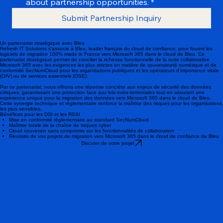
I agree to be contacted by Refresh IT Solutions 
about partnership opportunities.
*
Submit Partnership Inquiry
Un partenariat stratégique avec Bleu
Refresh IT Solutions s'associe à Bleu, leader français du cloud de confiance, pour fournir les
logiciels de migration 100% made in France vers Microsoft 365 dans le cloud de Bleu. Ce
partenariat stratégique permet de concilier la richesse fonctionnelle de la suite collaborative
Microsoft 365 avec les exigences les plus strictes en matière de souveraineté numérique et de
conformité SecNumCloud pour les organisations publiques et les opérateurs d'importance vitale
(OIV) ou de services essentiels (OSE).
Par ce partenariat, nous offrons une réponse concrète aux enjeux de sécurité des données
critiques, garantissant une protection face aux lois extra-territoriales tout en assurant une
expérience unique pour la migration des données vers Microsoft 365 dans le cloud de Bleu.
Cette synergie technique et réglementaire renforce la maîtrise des risques pour les organisations
les plus sensibles.
Bénéfices pour les DSI et les RSSI
Mise en conformité réglementaire au standard SecNumCloud
Maîtrise totale de la chaîne de risques cyber
Cloud souverain sans compromis sur les fonctionnalités de collaboration
Réussite de vos projets de migration vers Microsoft 365 dans le cloud de confiance de Bleu
Discuter de votre projet